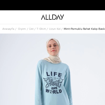
Anasayfa
Giyim
Üst
T-Shirt
Uzun Kol
Mint-Pamuklu Rahat Kalıp Baskılı