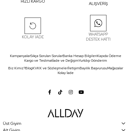
HIZLI KARGO
ALIŞVERİŞ
WHATSAPP
KOLAY İADE
DESTEK HATTI
Kampanyalar
Sıkça Sorulan Sorular
Banka Hesap Bilgileri
Kapıda Ödeme
Kargo ve Teslimat
İade ve Değişim
Yurtdışı Gönderim
Biz Kimiz?
Blog
KVKK ve Sözleşmeler
İletişim
Bayilik Başvurusu
Mağazalar
Kolay İade
Üst Giyim
Alt Giyim