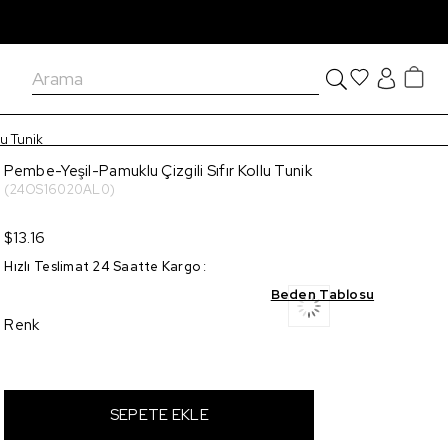
lu Tunik
Pembe-Yeşil-Pamuklu Çizgili Sıfır Kollu Tunik
(24OS16020AL0)
$13.16
Hızlı Teslimat 24 Saatte Kargo
:
Beden Tablosu
Renk