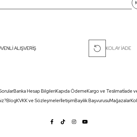
VENLİ ALIŞVERİŞ
KOLAY İADE
Sorular
Banka Hesap Bilgileri
Kapıda Ödeme
Kargo ve Teslimat
İade v
miz?
Blog
KVKK ve Sözleşmeler
İletişim
Bayilik Başvurusu
Mağazalar
Kol