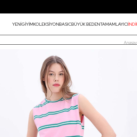
YENİ
GİYİM
KOLEKSİYON
BASIC
BÜYÜK BEDEN
TAMAMLAYICI
İNDİ
Anasay