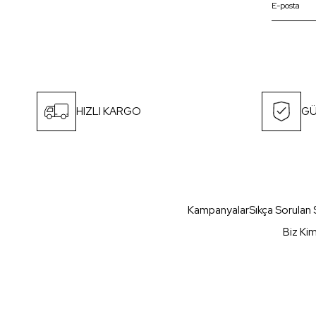
HIZLI KARGO
GÜ
Kampanyalar
Sıkça Sorulan 
Biz Ki