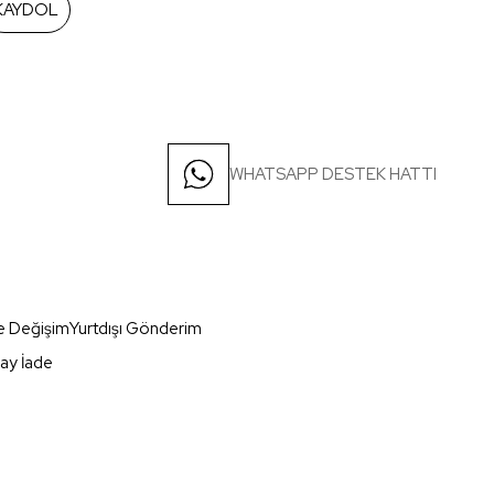
KAYDOL
WHATSAPP DESTEK HATTI
e Değişim
Yurtdışı Gönderim
ay İade