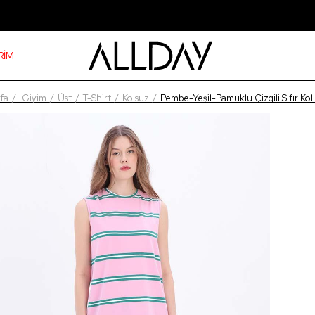
RİM
fa
Giyim
Üst
T-Shirt
Kolsuz
Pembe-Yeşil-Pamuklu Çizgili Sıfır Kol