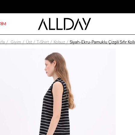
RİM
yfa
Giyim
Üst
T-Shirt
Kolsuz
Siyah-Ekru-Pamuklu Çizgili Sıfır Koll