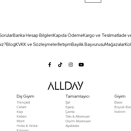
Sorular
Banka Hesap Bilgileri
Kapıda Ödeme
Kargo ve Teslimat
İade v
miz?
Blog
KVKK ve Sözleşmeler
İletişim
Bayilik Başvurusu
Mağazalar
Kol
Dış Giyim
Tamamlayıcı
Giyim
Trençkot
Şal
Basic
Ceket
Eşarp
Büyük Be
Kap
Çanta
İndirim
Kaban
Takı & Aksesuar
Mont
Giyim Aksesuarı
Hırka & Yelek
Ayakkabı
Kimono