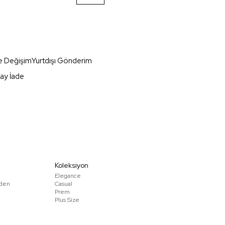
e Değişim
Yurtdışı Gönderim
ay İade
Koleksiyon
Elegance
den
Casual
Prem
Plus Size