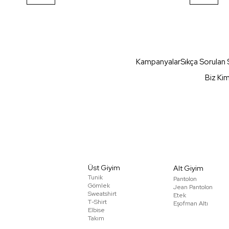
Kampanyalar
Sıkça Sorulan 
Biz Ki
Üst Giyim
Alt Giyim
Tunik
Pantolon
Gömlek
Jean Pantolon
Sweatshirt
Etek
T-Shirt
Eşofman Altı
Elbise
Takım