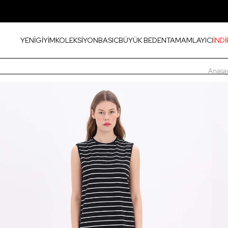
YENİ
GİYİM
KOLEKSİYON
BASIC
BÜYÜK BEDEN
TAMAMLAYICI
İNDİ
Anasa