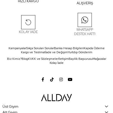
HIZLI KARGO
ALIŞVERİŞ
WHATSAPP
KOLAY İADE
DESTEK HATTI
Kampanyalar
Sıkça Sorulan Sorular
Banka Hesap Bilgileri
Kapıda Ödeme
Kargo ve Teslimat
İade ve Değişim
Yurtdışı Gönderim
Biz Kimiz?
Blog
KVKK ve Sözleşmeler
İletişim
Bayilik Başvurusu
Mağazalar
Kolay İade
Üst Giyim
Alt Giyim