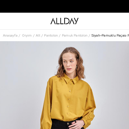
Anasayfa
Giyim
Alt
Pantolon
Pamuk Pantolon
Siyah-Pamuklu Paçası P