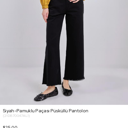
Siyah-Pamuklu Paçası Püsküllü Pantolon
(21DB70047AL1)
$25.00