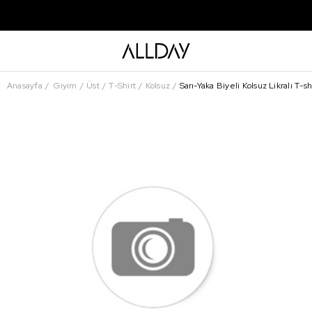
Anasayfa
Giyim
Üst
T-Shirt
Kolsuz
Sarı-Yaka Biyeli Kolsuz Likralı T-sh