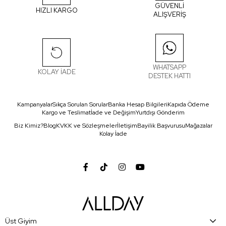
GÜVENLİ
HIZLI KARGO
ALIŞVERİŞ
WHATSAPP
KOLAY İADE
DESTEK HATTI
Kampanyalar
Sıkça Sorulan Sorular
Banka Hesap Bilgileri
Kapıda Ödeme
Kargo ve Teslimat
İade ve Değişim
Yurtdışı Gönderim
Biz Kimiz?
Blog
KVKK ve Sözleşmeler
İletişim
Bayilik Başvurusu
Mağazalar
Kolay İade
Üst Giyim