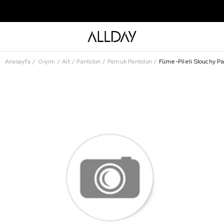
Anasayfa
Giyim
Alt
Pantolon
Pamuk Pantolon
Füme-Pileli Slouchy Pa