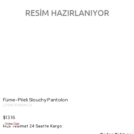
Füme-Pileli Slouchy Pantolon
(21DB70060AL0)
$13.16
Hızlı Teslimat 24 Saatte Kargo
: