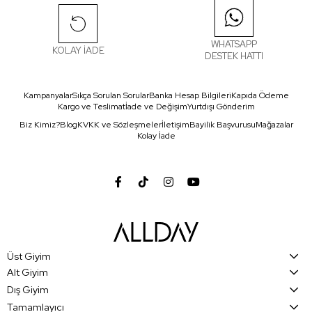
WHATSAPP
KOLAY İADE
DESTEK HATTI
Kampanyalar
Sıkça Sorulan Sorular
Banka Hesap Bilgileri
Kapıda Ödeme
Kargo ve Teslimat
İade ve Değişim
Yurtdışı Gönderim
Biz Kimiz?
Blog
KVKK ve Sözleşmeler
İletişim
Bayilik Başvurusu
Mağazalar
Kolay İade
Üst Giyim
Alt Giyim
Dış Giyim
Tamamlayıcı