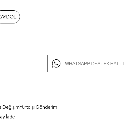
KAYDOL
WHATSAPP DESTEK HATTI
e Değişim
Yurtdışı Gönderim
ay İade