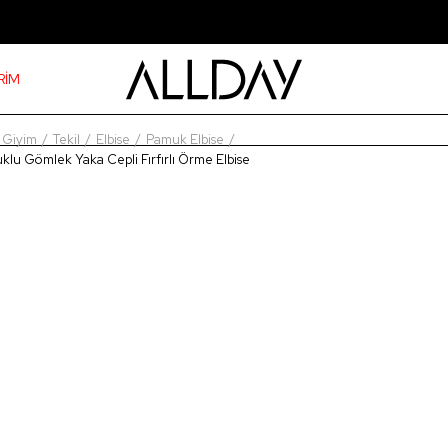
RİM
Giyim
Tekil
Elbise
Pamuk Elbise
lu Gömlek Yaka Cepli Fırfırlı Örme Elbise