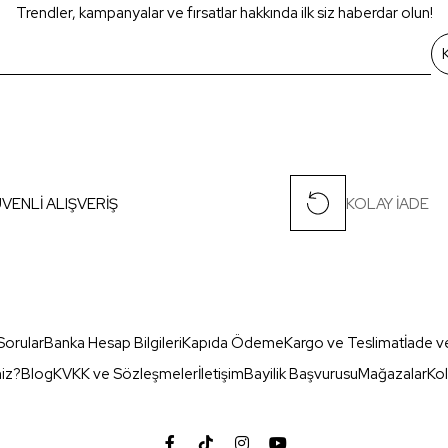
Trendler, kampanyalar ve fırsatlar hakkında ilk siz haberdar olun!
VENLİ ALIŞVERİŞ
KOLAY İADE
Sorular
Banka Hesap Bilgileri
Kapıda Ödeme
Kargo ve Teslimat
İade v
miz?
Blog
KVKK ve Sözleşmeler
İletişim
Bayilik Başvurusu
Mağazalar
Kol