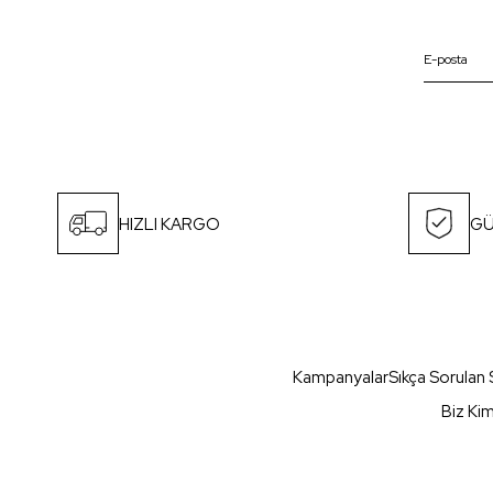
HIZLI KARGO
GÜ
Kampanyalar
Sıkça Sorulan 
Biz Ki