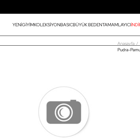
YENİ
GİYİM
KOLEKSİYON
BASIC
BÜYÜK BEDEN
TAMAMLAYICI
İNDİ
Anasayfa
Pudra-Pamuk