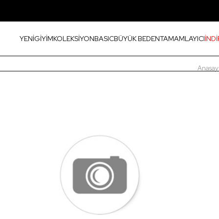
YENİ
GİYİM
KOLEKSİYON
BASIC
BÜYÜK BEDEN
TAMAMLAYICI
İNDİ
Anasay