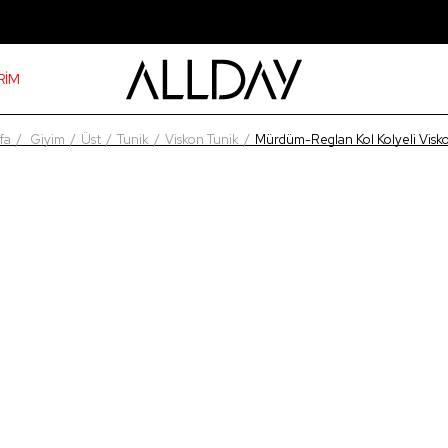
RİM
fa
Giyim
Üst
Tunik
Viskon Tunik
Mürdüm-Reglan Kol Kolyeli Visk