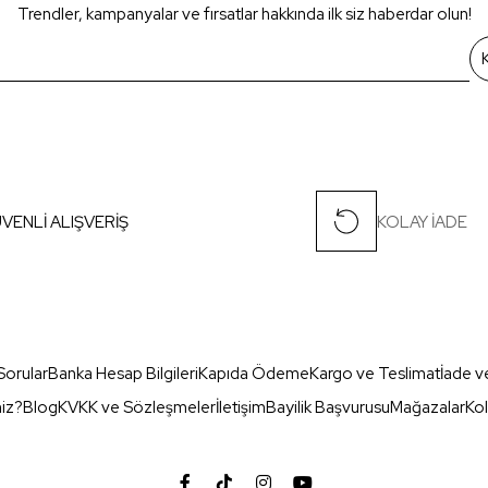
Trendler, kampanyalar ve fırsatlar hakkında ilk siz haberdar olun!
VENLİ ALIŞVERİŞ
KOLAY İADE
Sorular
Banka Hesap Bilgileri
Kapıda Ödeme
Kargo ve Teslimat
İade v
miz?
Blog
KVKK ve Sözleşmeler
İletişim
Bayilik Başvurusu
Mağazalar
Kol