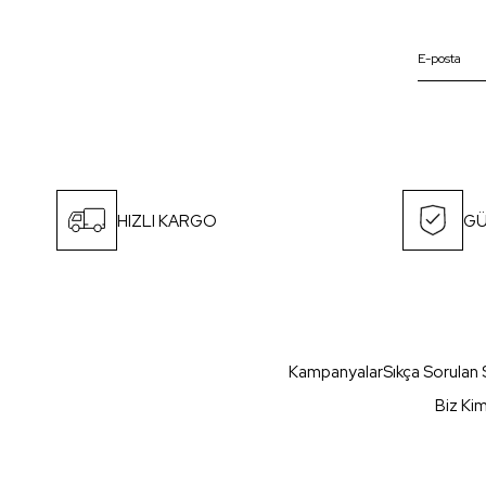
HIZLI KARGO
GÜ
Kampanyalar
Sıkça Sorulan 
Biz Ki