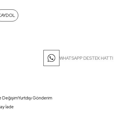
KAYDOL
WHATSAPP DESTEK HATTI
e Değişim
Yurtdışı Gönderim
ay İade