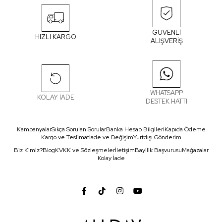
GÜVENLİ
HIZLI KARGO
ALIŞVERİŞ
WHATSAPP
KOLAY İADE
DESTEK HATTI
Kampanyalar
Sıkça Sorulan Sorular
Banka Hesap Bilgileri
Kapıda Ödeme
Kargo ve Teslimat
İade ve Değişim
Yurtdışı Gönderim
Biz Kimiz?
Blog
KVKK ve Sözleşmeler
İletişim
Bayilik Başvurusu
Mağazalar
Kolay İade