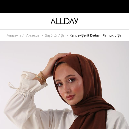
Anasayfa
Aksesuar
Başörtü
Şal
Kahve-Şerit Detaylı Pamuklu Şal