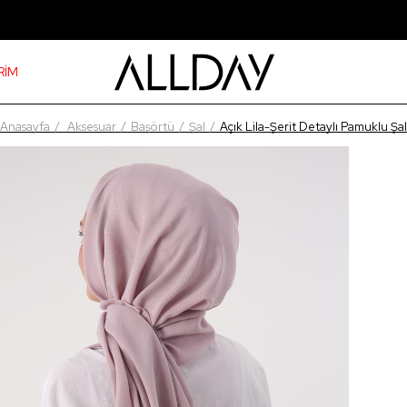
RİM
Anasayfa
Aksesuar
Başörtü
Şal
Açık Lila-Şerit Detaylı Pamuklu Şal