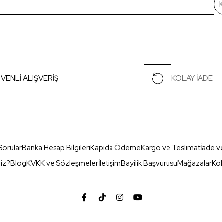
VENLİ ALIŞVERİŞ
KOLAY İADE
Sorular
Banka Hesap Bilgileri
Kapıda Ödeme
Kargo ve Teslimat
İade v
miz?
Blog
KVKK ve Sözleşmeler
İletişim
Bayilik Başvurusu
Mağazalar
Kol