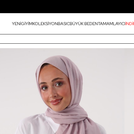
YENİ
GİYİM
KOLEKSİYON
BASIC
BÜYÜK BEDEN
TAMAMLAYICI
İNDİ