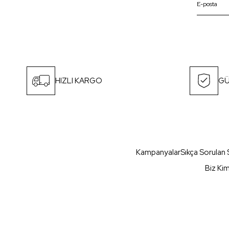
HIZLI KARGO
GÜ
Kampanyalar
Sıkça Sorulan 
Biz Ki