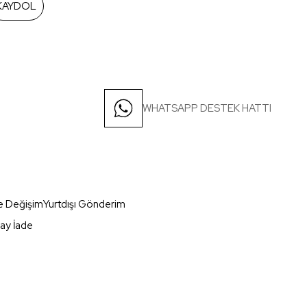
KAYDOL
WHATSAPP DESTEK HATTI
e Değişim
Yurtdışı Gönderim
ay İade