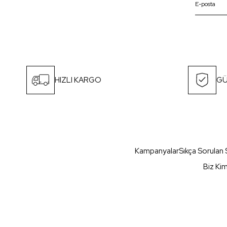
HIZLI KARGO
GÜ
Kampanyalar
Sıkça Sorulan 
Biz Ki