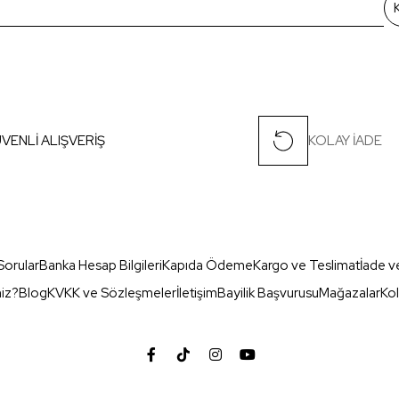
VENLİ ALIŞVERİŞ
KOLAY İADE
Sorular
Banka Hesap Bilgileri
Kapıda Ödeme
Kargo ve Teslimat
İade v
miz?
Blog
KVKK ve Sözleşmeler
İletişim
Bayilik Başvurusu
Mağazalar
Kol