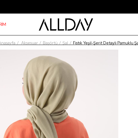
RİM
Anasayfa
Aksesuar
Başörtü
Şal
Fıstık Yeşil-Şerit Detaylı Pamuklu Şa