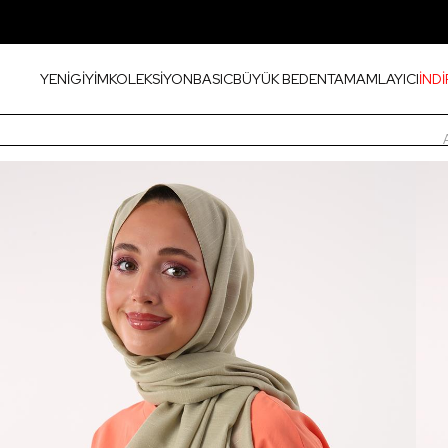
YENİ
GİYİM
KOLEKSİYON
BASIC
BÜYÜK BEDEN
TAMAMLAYICI
İNDİ