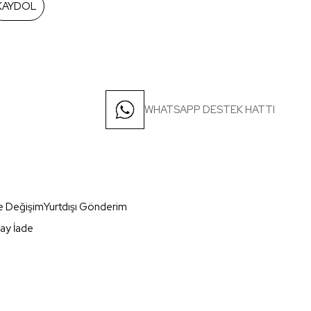
KAYDOL
WHATSAPP DESTEK HATTI
e Değişim
Yurtdışı Gönderim
ay İade