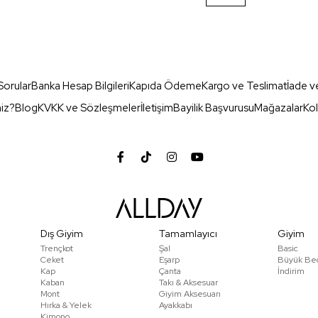
Sorular
Banka Hesap Bilgileri
Kapıda Ödeme
Kargo ve Teslimat
İade v
miz?
Blog
KVKK ve Sözleşmeler
İletişim
Bayilik Başvurusu
Mağazalar
Kol
Dış Giyim
Tamamlayıcı
Giyim
Trençkot
Şal
Basic
Ceket
Eşarp
Büyük Be
Kap
Çanta
İndirim
Kaban
Takı & Aksesuar
Mont
Giyim Aksesuarı
Hırka & Yelek
Ayakkabı
Kimono