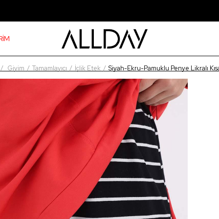
RİM
Giyim
Tamamlayıcı
İçlik Etek
Siyah-Ekru-Pamuklu Penye Likralı Kısa 