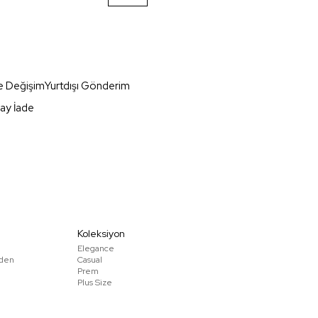
e Değişim
Yurtdışı Gönderim
ay İade
Koleksiyon
Elegance
den
Casual
Prem
Plus Size