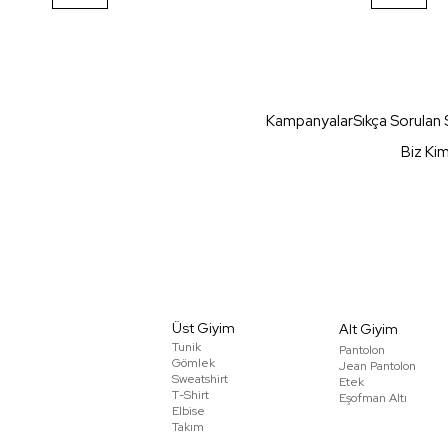
Kampanyalar
Sıkça Sorulan 
Biz Ki
Üst Giyim
Alt Giyim
Tunik
Pantolon
Gömlek
Jean Pantolon
Sweatshirt
Etek
T-Shirt
Eşofman Altı
Elbise
Takım