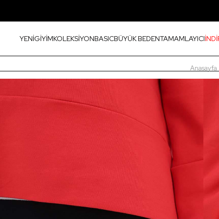
YENİ
GİYİM
KOLEKSİYON
BASIC
BÜYÜK BEDEN
TAMAMLAYICI
İNDİ
Anasayfa