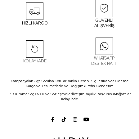
GÜVENLİ
HIZLI KARGO
ALIŞVERİŞ
WHATSAPP
KOLAY İADE
DESTEK HATTI
Kampanyalar
Sıkça Sorulan Sorular
Banka Hesap Bilgileri
Kapıda Ödeme
Kargo ve Teslimat
İade ve Değişim
Yurtdışı Gönderim
Biz Kimiz?
Blog
KVKK ve Sözleşmeler
İletişim
Bayilik Başvurusu
Mağazalar
Kolay İade