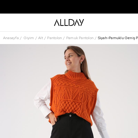
Anasayfa
Giyim
Alt
Pantolon
Pamuk Pantolon
Siyah-Pamuklu Geniş P