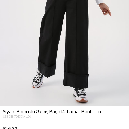
Siyah-Pamuklu Geniş Paça Katlamalı Pantolon
(23DB70133AL0)
$26.32