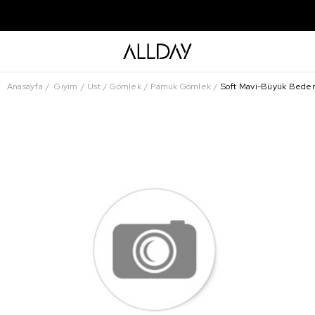
Anasayfa
Giyim
Üst
Gömlek
Pamuk Gömlek
Soft Mavi-Büyük Bede