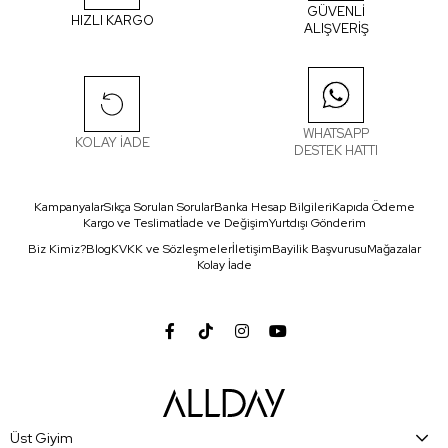
GÜVENLİ
HIZLI KARGO
ALIŞVERİŞ
WHATSAPP
KOLAY İADE
DESTEK HATTI
Kampanyalar
Sıkça Sorulan Sorular
Banka Hesap Bilgileri
Kapıda Ödeme
Kargo ve Teslimat
İade ve Değişim
Yurtdışı Gönderim
Biz Kimiz?
Blog
KVKK ve Sözleşmeler
İletişim
Bayilik Başvurusu
Mağazalar
Kolay İade
Üst Giyim