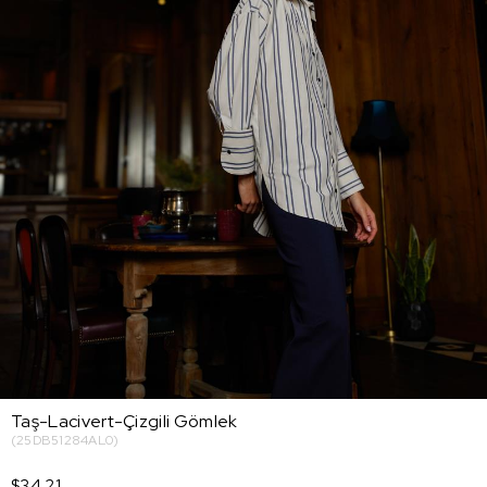
Taş-Lacivert-Çizgili Gömlek
(25DB51284AL0)
$34.21