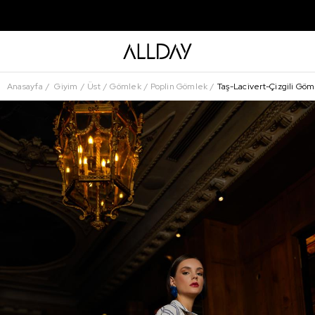
Anasayfa
Giyim
Üst
Gömlek
Poplin Gömlek
Taş-Lacivert-Çizgili Gö