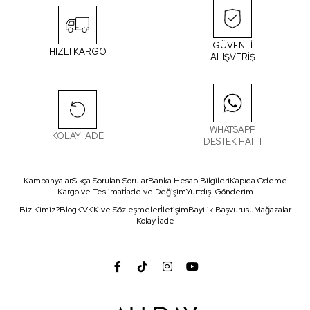
GÜVENLİ
HIZLI KARGO
ALIŞVERİŞ
WHATSAPP
KOLAY İADE
DESTEK HATTI
Kampanyalar
Sıkça Sorulan Sorular
Banka Hesap Bilgileri
Kapıda Ödeme
Kargo ve Teslimat
İade ve Değişim
Yurtdışı Gönderim
Biz Kimiz?
Blog
KVKK ve Sözleşmeler
İletişim
Bayilik Başvurusu
Mağazalar
Kolay İade