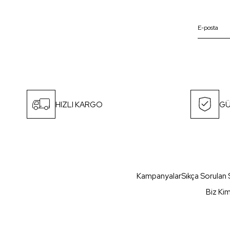
HIZLI KARGO
GÜ
Kampanyalar
Sıkça Sorulan 
Biz Ki