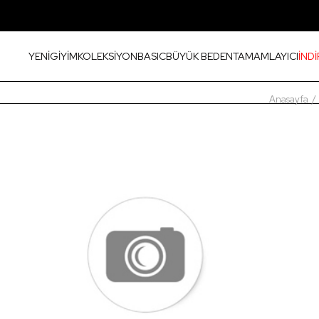
YENİ
GİYİM
KOLEKSİYON
BASIC
BÜYÜK BEDEN
TAMAMLAYICI
İNDİ
Anasayfa