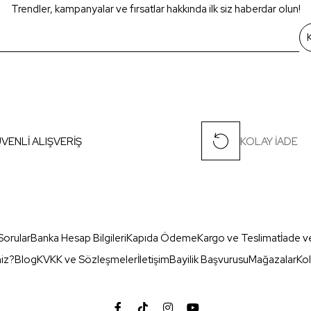
Trendler, kampanyalar ve fırsatlar hakkında ilk siz haberdar olun!
VENLİ ALIŞVERİŞ
KOLAY İADE
Sorular
Banka Hesap Bilgileri
Kapıda Ödeme
Kargo ve Teslimat
İade v
miz?
Blog
KVKK ve Sözleşmeler
İletişim
Bayilik Başvurusu
Mağazalar
Kol