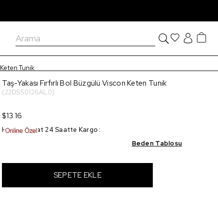
n Keten Tunik
Taş-Yakası Fırfırlı Bol Büzgülü Viscon Keten Tunik
(22DS50126AL0)
$13.16
Hızlı Teslimat 24 Saatte Kargo
:
Beden Tablosu