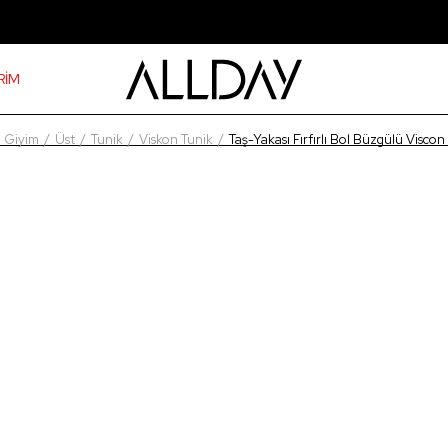
RİM
Giyim
Üst
Tunik
Viskon Tunik
Taş-Yakası Fırfırlı Bol Büzgülü Visco