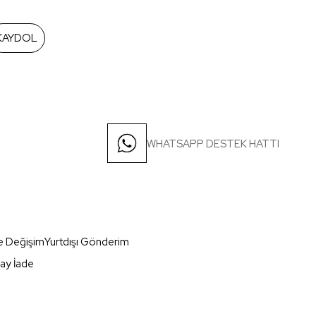
KAYDOL
WHATSAPP DESTEK HATTI
e Değişim
Yurtdışı Gönderim
ay İade