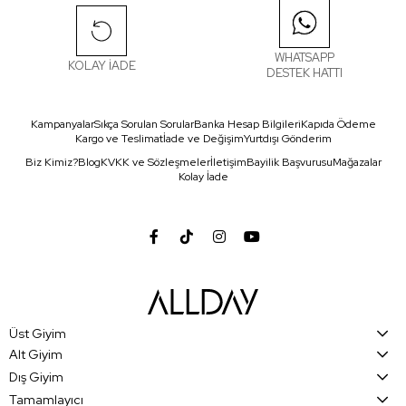
WHATSAPP
KOLAY İADE
DESTEK HATTI
Kampanyalar
Sıkça Sorulan Sorular
Banka Hesap Bilgileri
Kapıda Ödeme
Kargo ve Teslimat
İade ve Değişim
Yurtdışı Gönderim
Biz Kimiz?
Blog
KVKK ve Sözleşmeler
İletişim
Bayilik Başvurusu
Mağazalar
Kolay İade
Üst Giyim
Alt Giyim
Dış Giyim
Tamamlayıcı