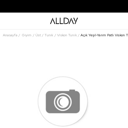
Anasayfa
Giyim
Üst
Tunik
Viskon Tunik
Açık Yeşil-Yarım Patlı Viskon 